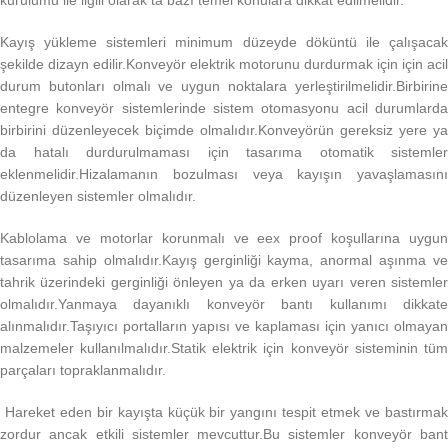
kurulumu ile ilgili olarak ta bazı temel konulara dikkat edilmelidir.
Kayış yükleme sistemleri minimum düzeyde döküntü ile çalışacak
şekilde dizayn edilir.Konveyör elektrik motorunu durdurmak için için acil
durum butonları olmalı ve uygun noktalara yerleştirilmelidir.Birbirine
entegre konveyör sistemlerinde sistem otomasyonu acil durumlarda
birbirini düzenleyecek biçimde olmalıdır.Konveyörün gereksiz yere ya
da hatalı durdurulmaması için tasarıma otomatik sistemler
eklenmelidir.Hizalamanın bozulması veya kayışın yavaşlamasını
düzenleyen sistemler olmalıdır.
Kablolama ve motorlar korunmalı ve eex proof koşullarına uygun
tasarıma sahip olmalıdır.Kayış gerginliği kayma, anormal aşınma ve
tahrik üzerindeki gerginliği önleyen ya da erken uyarı veren sistemler
olmalıdır.Yanmaya dayanıklı konveyör bantı kullanımı dikkate
alınmalıdır.Taşıyıcı portalların yapısı ve kaplaması için yanıcı olmayan
malzemeler kullanılmalıdır.Statik elektrik için konveyör sisteminin tüm
parçaları topraklanmalıdır.
Hareket eden bir kayışta küçük bir yangını tespit etmek ve bastırma
zordur ancak etkili sistemler mevcuttur.Bu sistemler konveyör bant