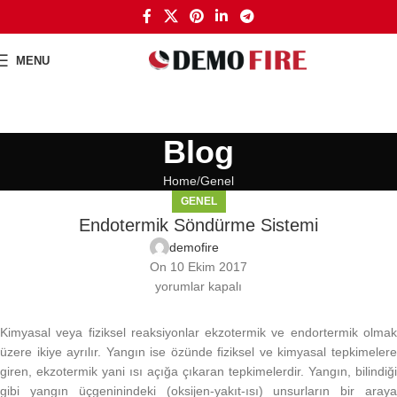
MENU
Blog
Home
Genel
GENEL
Endotermik Söndürme Sistemi
demofire
On 10 Ekim 2017
yorumlar kapalı
Kimyasal veya fiziksel reaksiyonlar ekzotermik ve endortermik olmak
üzere ikiye ayrılır. Yangın ise özünde fiziksel ve kimyasal tepkimelere
giren, ekzotermik yani ısı açığa çıkaran tepkimelerdir. Yangın, bilindiği
gibi yangın üçgeninindeki (oksijen-yakıt-ısı) unsurların bir araya