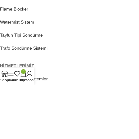
Flame Blocker
Watermist Sistem
Tayfun Tipi Söndürme
Trafo Söndürme Sistemi
HİZMETLERİMİZ
0
Akıllı Tümleşik Sistemler
Shop
Sidebar
Wishlist
Cart
My account
Yangın Risk Analizi
Projelendirme
Yangın Eğitimleri