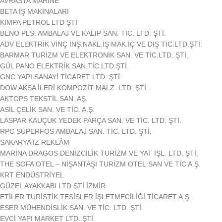
AVRASYA MARİNE
BETA İŞ MAKİNALARI
KİMPA PETROL LTD ŞTİ
BENO PLS. AMBALAJ VE KALIP SAN. TİC. LTD. ŞTİ.
ADV ELEKTRİK VİNÇ İNŞ.NAKL.İŞ MAK.İÇ VE DIŞ TİC.LTD.ŞTİ.
BARMAR TURİZM VE ELEKTRONİK SAN. VE TİC.LTD. ŞTİ.
GÜL PANO ELEKTRİK SAN.TİC.LTD.ŞTİ.
GNC YAPI SANAYİ TİCARET LTD. ŞTİ.
DOW AKSA İLERİ KOMPOZİT MALZ. LTD. ŞTİ.
AKTOPS TEKSTİL SAN. AŞ.
ASİL ÇELİK SAN. VE TİC. A.Ş.
LASPAR KAUÇUK YEDEK PARÇA SAN. VE TİC. LTD. ŞTİ.
RPC SUPERFOS AMBALAJ SAN. TİC. LTD. ŞTİ.
SAKARYA İZ REKLÂM
MARİNA DRAGOS DENİZCİLİK TURİZM VE YAT İŞL. LTD. ŞTİ.
THE SOFA OTEL – NİŞANTAŞI TURİZM OTEL.SAN VE TİC A.Ş.
KRT ENDÜSTRİYEL
GÜZEL AYAKKABI LTD ŞTİ İZMİR
ETİLER TURİSTİK TESİSLER İŞLETMECİLİĞİ TİCARET A.Ş.
ESER MÜHENDİSLİK SAN. VE TİC. LTD. ŞTİ.
EVCİ YAPI MARKET LTD. ŞTİ.