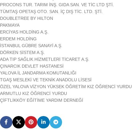
PROCONS TUR. TARIM İNŞ. GIDA SAN. VE TİC LTD ŞTİ.
TÜMTAŞ OPETAŞ OTO. SAN. İÇ DIŞ TİC. LTD. ŞTİ.
DOUBLETREE BY HILTON
PAKMAYA
ERCİYAS HOLDİNG A.Ş.
ERDEM HOLDİNG
İSTANBUL GÜBRE SANAYİ A.Ş.
DÖRKEN SİSTEM A.Ş.
ADA TIP SAĞLIK HİZMETLERİ TİCARET A.Ş.
ÇINARCIK DEVLET HASTANESİ
YALOVA İL JANDARMA KOMUTANLIĞI
TGAŞ MESLEKİ VE TEKNİK ANADOLU LİSESİ
ÖZEL YALOVA VİZYON YÜKSEK ÖĞRETİM KIZ ÖĞRENCİ YURDU
ARMUTLU KIZ ÖĞRENCİ YURDU
ÇİFTLİKKÖY EĞİTİME YARDIM DERNEĞİ