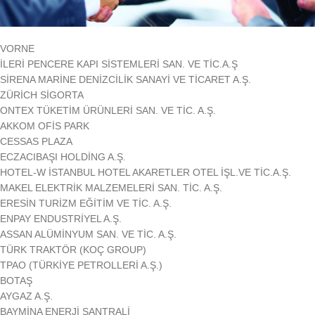
VORNE
İLERİ PENCERE KAPI SİSTEMLERİ SAN. VE TİC.A.Ş
SİRENA MARİNE DENİZCİLİK SANAYİ VE TİCARET A.Ş.
ZÜRİCH SİGORTA
ONTEX TÜKETİM ÜRÜNLERİ SAN. VE TİC. A.Ş.
AKKOM OFİS PARK
CESSAS PLAZA
ECZACIBAŞI HOLDİNG A.Ş.
HOTEL-W İSTANBUL HOTEL AKARETLER OTEL İŞL.VE TİC.A.Ş.
MAKEL ELEKTRİK MALZEMELERİ SAN. TİC. A.Ş.
ERESİN TURİZM EĞİTİM VE TİC. A.Ş.
ENPAY ENDUSTRİYEL A.Ş.
ASSAN ALÜMİNYUM SAN. VE TİC. A.Ş.
TÜRK TRAKTÖR (KOÇ GROUP)
TPAO (TÜRKİYE PETROLLERİ A.Ş.)
BOTAŞ
AYGAZ A.Ş.
BAYMİNA ENERJİ SANTRALİ