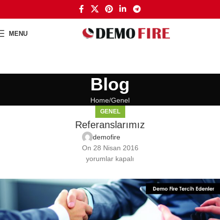
MENU
Blog
Home
Genel
GENEL
Referanslarımız
demofire
On 28 Nisan 2016
yorumlar kapalı