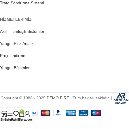
Trafo Söndürme Sistemi
HİZMETLERİMİZ
Akıllı Tümleşik Sistemler
Yangın Risk Analizi
Projelendirme
Yangın Eğitimleri
Copyright © 1988 - 2025
DEMO FİRE .
Tüm hakları saklıdır. |
0
Shop
Sidebar
Wishlist
Cart
My account