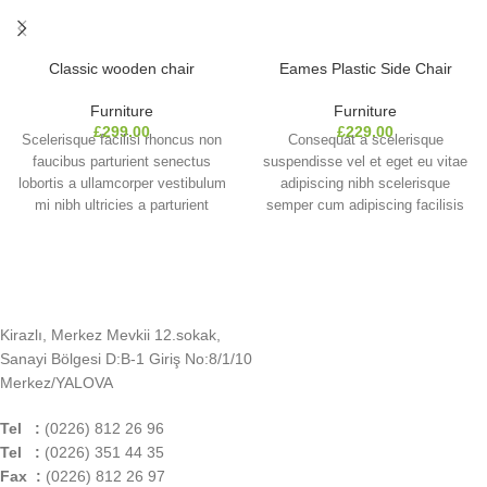
Classic wooden chair
Eames Plastic Side Chair
Furniture
Furniture
£
299.00
£
229.00
Scelerisque facilisi rhoncus non
Consequat a scelerisque
faucibus parturient senectus
suspendisse vel et eget eu vitae
lobortis a ullamcorper vestibulum
adipiscing nibh scelerisque
mi nibh ultricies a parturient
semper cum adipiscing facilisis
gravida a vestibulum leo sem in.
adipiscing est accumsan lorem
Est cum torquent mi in
vestibulum. Aliquet mus a aptent
scelerisque leo aptent per at
ullam corper metus accumsan.
vitae ante eleifend mollis
Habitasse a purus nec ipsum a
adipiscing.
urna ac ullamcorper varius metus
Kirazlı, Merkez Mevkii 12.sokak,
blandit posuere.
Sanayi Bölgesi D:B-1 Giriş No:8/1/10
Merkez/YALOVA
Tel :
(0226) 812 26 96
Tel :
(0226) 351 44 35
Fax :
(0226) 812 26 97