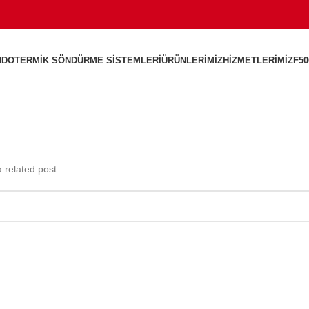
NDOTERMIK SÖNDÜRME SISTEMLERI
ÜRÜNLERIMIZ
HIZMETLERIMIZ
F50
 related post.