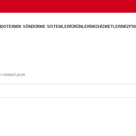
NDOTERMIK SÖNDÜRME SISTEMLERI
ÜRÜNLERIMIZ
HIZMETLERIMIZ
F50
 related post.