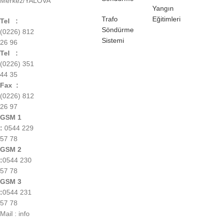
Merkez/YALOVA
Yangın
Trafo
Eğitimleri
Tel :
Söndürme
(0226) 812
Sistemi
26 96
Tel :
(0226) 351
44 35
Fax :
(0226) 812
26 97
GSM 1
:
0544 229
57 78
GSM 2
:
0544 230
57 78
GSM 3
:
0544 231
57 78
Mail : info