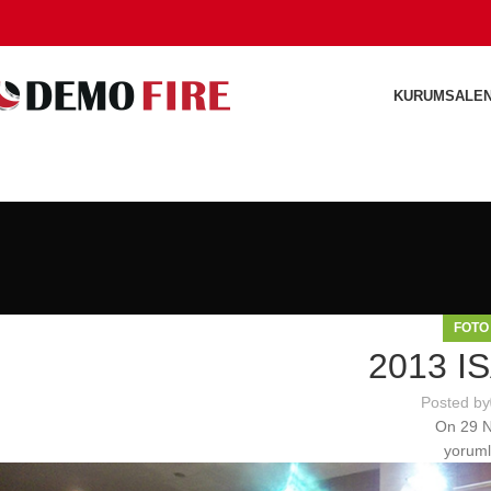
KURUMSAL
E
FOTO
2013 IS
Posted by
On 29 N
yoruml