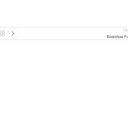
Ol
Boatshow Fu