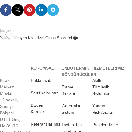
Newer
Yalova Yürüyen Köşk İzci Grubu Sponsorluğu
KURUMSAL
ENDOTERMİK
HİZMETLERİMİZ
SÖNDÜRÜCÜLER
Kirazlı,
Hakkımızda
Akıllı
Merkez
Flame
Tümleşik
Sertifikalarımız
Mevkii
Blocker
Sistemler
12.sokak,
Bizden
Watermist
Yangın
Sanayi
Kareler
Sistem
Risk Analizi
Bölgesi
D:B-1 Giriş
Referanslarımız
Tayfun Tipi
Projelendirme
No:8/1/10
Söndürme