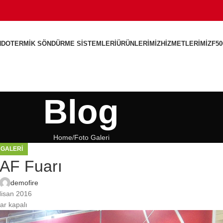
NDOTERMIK SÖNDÜRME SISTEMLERI
ÜRÜNLERIMIZ
HIZMETLERIMIZ
F50
Blog
Home
Foto Galeri
 GALERI
AF Fuarı
demofire
isan 2016
ar kapalı